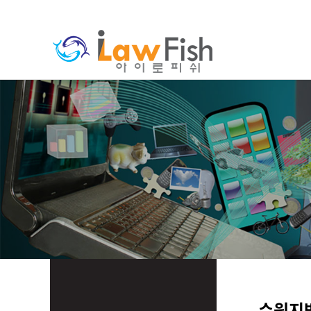
분류
하위분류
수원지