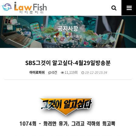
공지사항
HOME
공지사항
SBS그것이 알고싶다-4월29일방송분
아이로피쉬
0건
11,119회
19-12-20 15:34