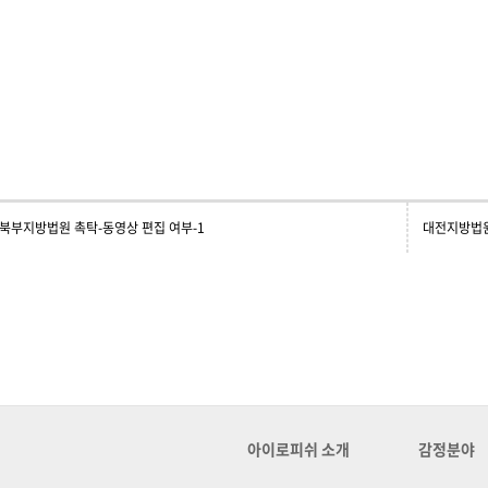
북부지방법원 촉탁-동영상 편집 여부-1
아이로피쉬 소개
감정분야