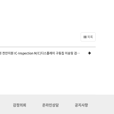
목록
대전지방법원 천안지원 IC-Inspection M/C(디스플레이 구동칩 이송및 검사장비) 개발사양서 판독
감정의뢰
온라인상담
공지사항