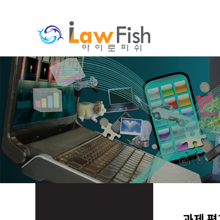
분류
하위분류
과제 평