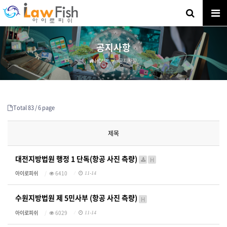
공지사항
HOME
공지사항
Total 83 /
6 page
제목
대전지방법원 행정 1 단독(항공 사진 측량)
H
아이로피쉬
6410
11-14
수원지방법원 제 5민사부 (항공 사진 측량)
H
아이로피쉬
6029
11-14