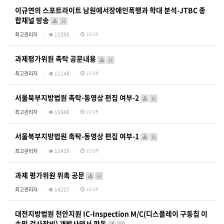
이규연의 스포트라이트 남원에서장애인폭행과 학대 분석-JTBC 종
합채널 방송
H
최고관리자
11590
12-19
과제평가위원 촉탁 공문내용
H
최고관리자
11148
12-19
서울북부지방법원 촉탁-동영상 편집 여부-2
H
최고관리자
11666
12-19
서울북부지방법원 촉탁-동영상 편집 여부-1
H
최고관리자
11435
12-19
과제 평가위원 위촉 공문
H
최고관리자
14217
12-19
대전지방법원 천안지원 IC-Inspection M/C(디스플레이 구동칩 이
송및 검사장비) 개발사양서 판독