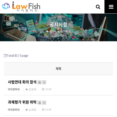
공지사항
HOME
공지사항
Total 83 /
5 page
제목
사법연대 회의 참석
H
아이로피쉬
12324
12-20
과제평가 위원 위탁
H
아이로피쉬
11335
12-20