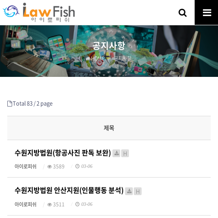
공지사항
HOME
공지사항
Total 83 /
2 page
제목
수원지방법원(항공사진 판독 보완)
H
아이로피쉬
3589
03-06
수원지방법원 안산지원(인물행동 분석)
H
아이로피쉬
3511
03-06