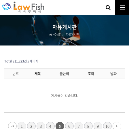
자유게시판
HOME
자유게시판
Total 211,223건
5 페이지
번호
제목
글쓴이
조회
날짜
게시물이 없습니다.
1
2
3
4
6
7
8
9
10
5