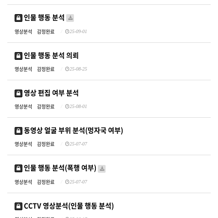
인물 행동 분석
영상분석
감정완료
25-09-01
인물 행동 분석 의뢰
영상분석
감정완료
25-08-25
영상 편집 여부 분석
영상분석
감정완료
25-08-01
동영상 얼굴 부위 분석(멍자국 여부)
영상분석
감정완료
25-07-07
인물 행동 분석(폭행 여부)
영상분석
감정완료
25-07-07
CCTV 영상분석(인물 행동 분석)