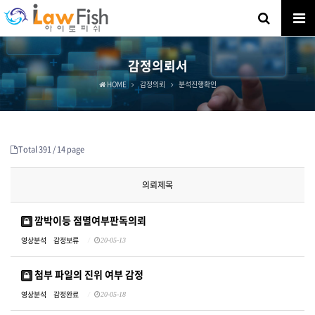
감정의뢰서
HOME
감정의뢰
분석진행확인
Total 391 /
14 page
의뢰제목
깜박이등 점멸여부판독의뢰
영상분석
감정보류
20-05-13
첨부 파일의 진위 여부 감정
영상분석
감정완료
20-05-18