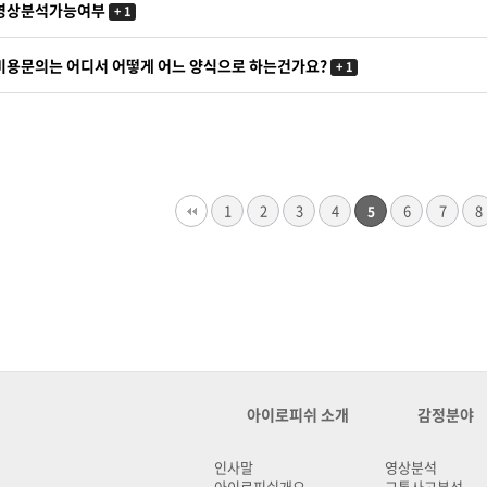
영상분석가능여부
+ 1
비용문의는 어디서 어떻게 어느 양식으로 하는건가요?
+ 1
다음
맨끝
1
2
3
4
6
7
8
5
아이로피쉬 소개
감정분야
인사말
영상분석
아이로피쉬개요
교통사고분석