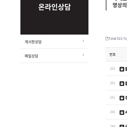
영상의
온라인상담
Total 313 /
5 
게시판상담
번호
메일상담
253
252
251
250
249